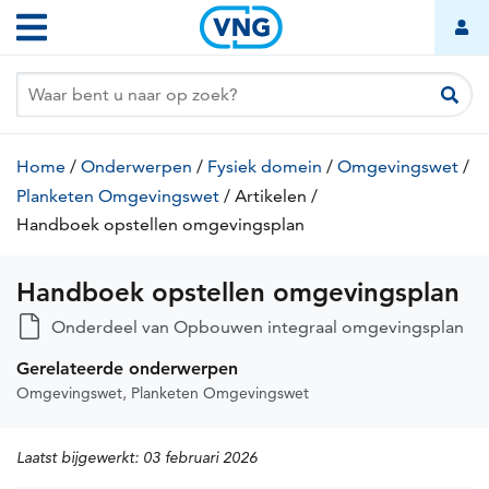
Handboek
Overslaan
Hoofdnavigatie
opstellen
en
naar
omgevingsplan
de
inhoud
gaan
Kruimelpad
Home
/
Onderwerpen
/
Fysiek domein
/
Omgevingswet
/
Planketen Omgevingswet
/
Artikelen
(huidige
/
pagina)
Handboek opstellen omgevingsplan
(huidige
pagina)
Handboek opstellen omgevingsplan
Onderdeel van Opbouwen integraal omgevingsplan
Gerelateerde onderwerpen
Omgevingswet
Planketen Omgevingswet
Laatst bijgewerkt:
03 februari 2026