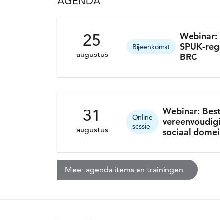
AGENDA
Nieuws
25
Webinar: 
SPUK-reg
Bijeenkomst
augustus
BRC
31
Webinar: Bes
Online
vereenvoudigi
sessie
augustus
sociaal domei
Meer agenda items en trainingen