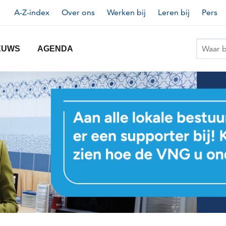
Topnavigatie
A-Z-index
Over ons
Werken bij
Leren bij
Pers
EUWS
AGENDA