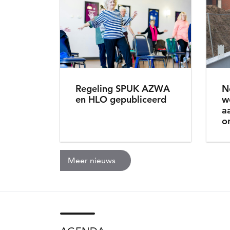
Nieuws
Regeling SPUK AZWA
N
en HLO gepubliceerd
w
a
o
Meer nieuws