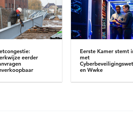
etcongestie:
Eerste Kamer stemt i
erkwijze eerder
met
anvragen
Cyberbeveiligingswe
nverkoopbaar
en Wwke