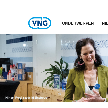
Home
Overslaan
en
naar
de
Hoofdnavigatie
ONDERWERPEN
NI
inhoud
gaan