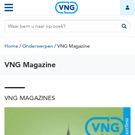
Overslaan
Hoofdnavigatie
en
naar
de
inhoud
gaan
Kruimelpad
Home
/
Onderwerpen
/
VNG Magazine
(huidige
pagina)
VNG Magazine
VNG MAGAZINES
Nieuws