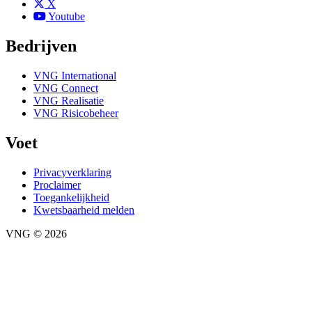
X
Youtube
Bedrijven
VNG International
VNG Connect
VNG Realisatie
VNG Risicobeheer
Voet
Privacyverklaring
Proclaimer
Toegankelijkheid
Kwetsbaarheid melden
VNG © 2026