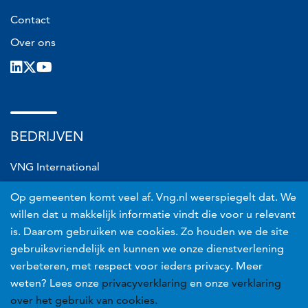
Contact
Over ons
LinkedIn
X
Youtube
BEDRIJVEN
VNG International
VNG Connect
Op gemeenten komt veel af. Vng.nl weerspiegelt dat. We
VNG Realisatie
willen dat u makkelijk informatie vindt die voor u relevant
is. Daarom gebruiken we cookies. Zo houden we de site
VNG Risicobeheer
gebruiksvriendelijk en kunnen we onze dienstverlening
verbeteren, met respect voor ieders privacy. Meer
Voet
Privacyverklaring
weten? Lees onze
privacyverklaring
en onze
verklaring
Proclaimer
over het gebruik van cookies.
Toegankelijkheid