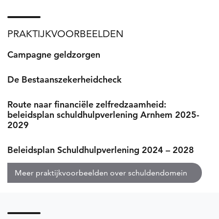
PRAKTIJKVOORBEELDEN
Campagne geldzorgen
Nieuws
De Bestaanszekerheidcheck
Route naar financiële zelfredzaamheid:
beleidsplan schuldhulpverlening Arnhem 2025-
2029
Beleidsplan Schuldhulpverlening 2024 – 2028
Meer praktijkvoorbeelden over schuldendomein