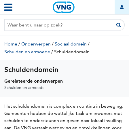
Overslaan
Hoofdnavigatie
en
naar
de
inhoud
gaan
Kruimelpad
Home
/
Onderwerpen
/
Sociaal domein
/
Schulden en armoede
/
Schuldendomein
(huidige
pagina)
Schuldendomein
Gerelateerde onderwerpen
Schulden en armoede
Het schuldendomein is complex en continu in beweging.
Gemeenten hebben de wettelijke taak om inwoners met
schulden te ondersteunen en geven daar lokaal invulling
aan. De VNG vertaalt wetgeving en ontwikkelingen voor