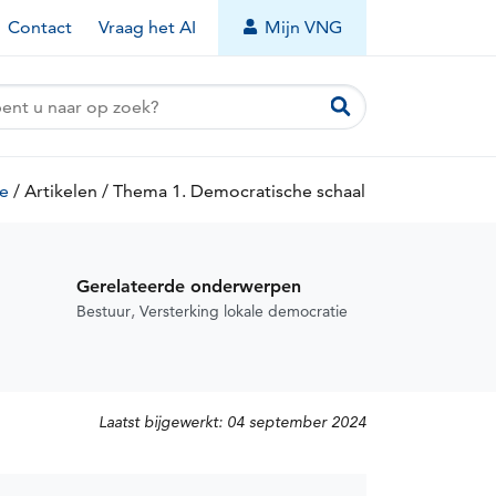
Contact
Vraag het AI
Mijn VNG
ie
/
Artikelen
(huidige
/
Thema 1. Democratische schaal
(huidige
pagina)
pagina)
Gerelateerde onderwerpen
Bestuur
Versterking lokale democratie
Laatst bijgewerkt:
04 september 2024