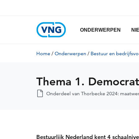
Thema
Overslaan
en
1.
naar
de
Hoofdnavigatie
Democratische
ONDERWERPEN
NI
inhoud
gaan
schaal
Kruimelpad
Home
/
Onderwerpen
/
Bestuur en bedrijfsv
Thema 1. Democrati
Onderdeel van Thorbecke 2024: maatwerk
Bestuurlijk Nederland kent 4 schaalniv