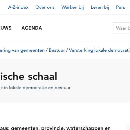
Topnavigatie
A-Z-index
Over ons
Werken bij
Leren bij
Pers
EUWS
AGENDA
oering van gemeenten
/
Bestuur
/
Versterking lokale democrat
sche schaal
 in lokale democratie en bestuur
eaus: gemeenten, provincie, waterschappen en