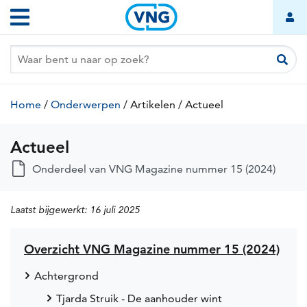
Actueel
Overslaan
Hoofdnavigatie
en
naar
de
inhoud
gaan
Kruimelpad
Home
/
Onderwerpen
/
Artikelen
(huidige
/
Actueel
(huidige
pagina)
pagina)
Actueel
Onderdeel van VNG Magazine nummer 15 (2024)
Laatst bijgewerkt:
16 juli 2025
Overzicht VNG Magazine nummer 15 (2024)
Achtergrond
Tjarda Struik - De aanhouder wint