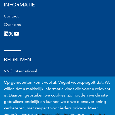
INFORMATIE
Contact
Over ons
LinkedIn
X
Youtube
BEDRIJVEN
VNG International
VNG Connect
Op gemeenten komt veel af. Vng.nl weerspiegelt dat. We
VNG Realisatie
willen dat u makkelijk informatie vindt die voor u relevant
is. Daarom gebruiken we cookies. Zo houden we de site
VNG Risicobeheer
gebruiksvriendelijk en kunnen we onze dienstverlening
verbeteren, met respect voor ieders privacy. Meer
Voet
Privacyverklaring
weten? Lees onze
privacyverklaring
en onze
verklaring