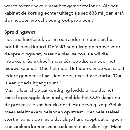
wordt overgeheveld naar het gemeente­fonds. Als het
kabinet de korting echter uitlegt als sec 638 miljoen eraf,
dan hebben we echt een groot probleem.’
Spreidingswet
Het asielhoofdstuk vormt een ander minpunt uit het
hoofdlijnenakkoord. De VNG heeft lang gelobbyd voor
de spreidingswet, maar de nieuwe coalitie wil die
intrekken. Geluk heeft maar één boodschap voor het
nieuwe kabinet: ‘Doe het niet.’ Het idee van de wet is dat
iedere gemeente haar deel doet, naar draagkracht. ‘Dat
is een goed uitgangspunt.’
Maar alleen al de aankondiging leidde ertoe dat het
aantal opvangplekken daalt, meldde het COA daags na
de presentatie van het akkoord. Het gevolg, zegt Geluk:
meer asielzoekers belanden op straat. ‘Het hele stelsel
stort in vanuit de illusie dat als je hard roept dat er geen
asielzoekers komen, ze er ook echt niet zullen zijn. Maar