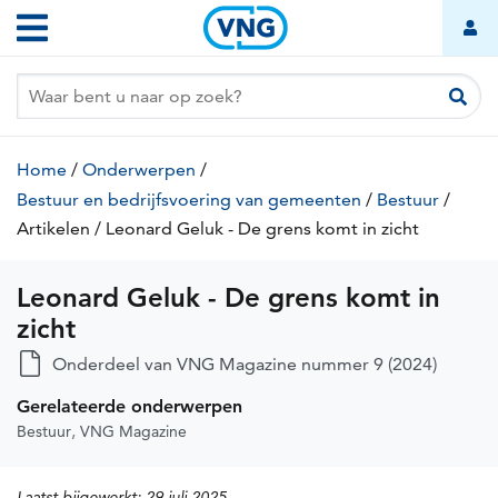
Leonard
Overslaan
Hoofdnavigatie
Geluk
en
naar
-
de
De
inhoud
grens
gaan
Kruimelpad
komt
Home
/
Onderwerpen
/
in
Bestuur en bedrijfsvoering van gemeenten
/
Bestuur
/
zicht
Artikelen
(huidige
/
Leonard Geluk - De grens komt in zicht
(huidige
pagina)
pagina)
Leonard Geluk - De grens komt in
zicht
Onderdeel van VNG Magazine nummer 9 (2024)
Gerelateerde onderwerpen
Bestuur
VNG Magazine
Laatst bijgewerkt:
29 juli 2025