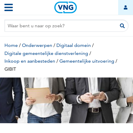
GIBIT
Overslaan
Hoofdnavigatie
en
naar
de
inhoud
gaan
Kruimelpad
Home
/
Onderwerpen
/
Digitaal domein
/
Digitale gemeentelijke dienstverlening
/
Inkoop en aanbesteden
/
Gemeentelijke uitvoering
/
GIBIT
(huidige
pagina)