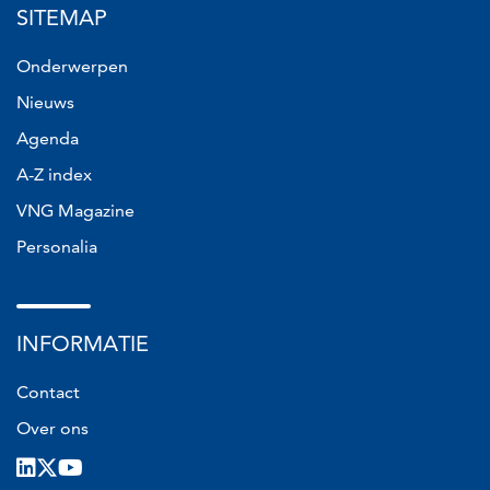
SITEMAP
in
in
in
in
opent
nieuw
nieuw
nieuw
nieuw
in
Onderwerpen
venster)
venster)
venster)
venster)
nieuw
venster)
Nieuws
Agenda
A-Z index
VNG Magazine
Personalia
INFORMATIE
Contact
Over ons
LinkedIn
X
Youtube