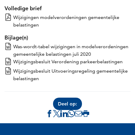
Volledige brief
Wijzigingen modelverordeningen gemeentelijke
belastingen
Bijlage(n)
Was-wordt-tabel wijzigingen in modelverordeningen
gemeentelijke belastingen juli 2020
Wijzigingsbesluit Verordening parkeerbelastingen
Wijzigingsbesluit Uitvoeringsregeling gemeentelijke
belastingen
Deel op:
Delen
Delen
Delen
Delen
Delen
Deze
via
via
via
via
via
pagina