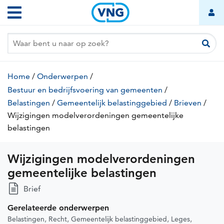
Wijzigingen
Overslaan
Hoofdnavigatie
modelverordeningen
en
naar
gemeentelijke
de
belastingen
inhoud
gaan
Kruimelpad
Home
/
Onderwerpen
/
Bestuur en bedrijfsvoering van gemeenten
/
Belastingen
/
Gemeentelijk belastinggebied
/
Brieven
/
Wijzigingen modelverordeningen gemeentelijke
belastingen
(huidige
pagina)
Wijzigingen modelverordeningen
gemeentelijke belastingen
Brief
Gerelateerde onderwerpen
Belastingen
Recht
Gemeentelijk belastinggebied
Leges