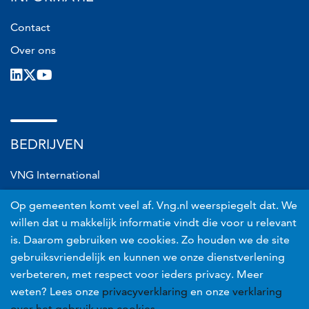
Contact
Over ons
LinkedIn
X
Youtube
BEDRIJVEN
VNG International
VNG Connect
Op gemeenten komt veel af. Vng.nl weerspiegelt dat. We
VNG Realisatie
willen dat u makkelijk informatie vindt die voor u relevant
is. Daarom gebruiken we cookies. Zo houden we de site
VNG Risicobeheer
gebruiksvriendelijk en kunnen we onze dienstverlening
verbeteren, met respect voor ieders privacy. Meer
Voet
Privacyverklaring
weten? Lees onze
privacyverklaring
en onze
verklaring
Proclaimer
over het gebruik van cookies.