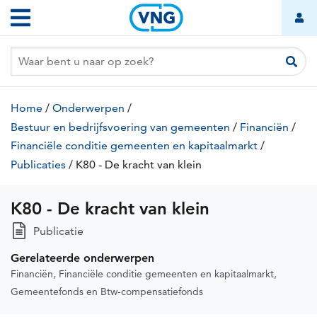
K80
Overslaan
Hoofdnavigatie
-
en
naar
De
de
kracht
inhoud
van
gaan
Kruimelpad
klein
Home
/
Onderwerpen
/
Bestuur en bedrijfsvoering van gemeenten
/
Financiën
/
Financiële conditie gemeenten en kapitaalmarkt
/
Publicaties
/
K80 - De kracht van klein
(huidige
pagina)
K80 - De kracht van klein
Publicatie
Gerelateerde onderwerpen
Financiën
Financiële conditie gemeenten en kapitaalmarkt
Gemeentefonds en Btw-compensatiefonds