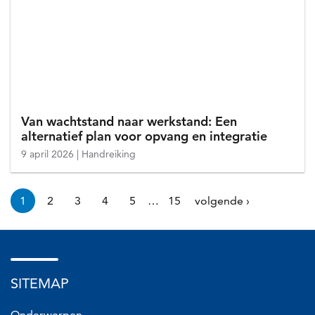
Van wachtstand naar werkstand: Een
alternatief plan voor opvang en integratie
9 april 2026
Handreiking
Paginering
1
2
3
4
5
…
15
volgende ›
Huidige
Pagina
Pagina
Pagina
Pagina
Page
Volgende
pagina
pagina
SITEMAP
Onderwerpen