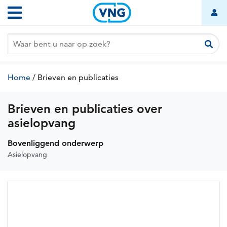
Overslaan
Hoofdnavigatie
en
naar
de
inhoud
gaan
Kruimelpad
Home
/
Brieven en publicaties
(huidige
pagina)
Brieven en publicaties over
asielopvang
Bovenliggend onderwerp
Asielopvang
Nieuws