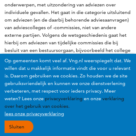
onderwerpen, met uitzondering van adviezen over
individuele gevallen. Het gaat in die categorie uitsluitend
om adviezen (en de daarbij behorende adviesaanvragen)
van adviescolleges of -commissies, niet van andere
externe partijen. Volgens de wetsgeschiedenis gaat het
hierbij om adviezen van tijdelijke commissies die bij
besluit van een bestuursorgaan, bijvoorbeeld het college
of de gemeenteraad, zijn ingesteld. De organisaties/
Op gemeenten komt veel af. Vng.nl weerspiegelt dat. We
partijen die u noemt, kunnen naar ons oordeel niet als
willen dat u makkelijk informatie vindt die voor u relevant
''externe partijen'' worden gezien omdat er op enigerlei
is. Daarom gebruiken we cookies. Zo houden we de site
wijze (toch) van verbondenheid met de gemeente sprake
gebruiksvriendelijk en kunnen we onze dienstverlening
is.
verbeteren, met respect voor ieders privacy. Meer
weten? Lees onze
privacyverklaring
en onze
verklaring
Wat zijn officiële adviescommissies en -colleges voor
over het gebruik van cookies.
een gemeente? Zijn daar voorbeelden van te geven?
lees onze privacyverklaring
De categorie adviezen ziet in de eerste plaats op
Sluiten
adviezen over de onderwerpen van: