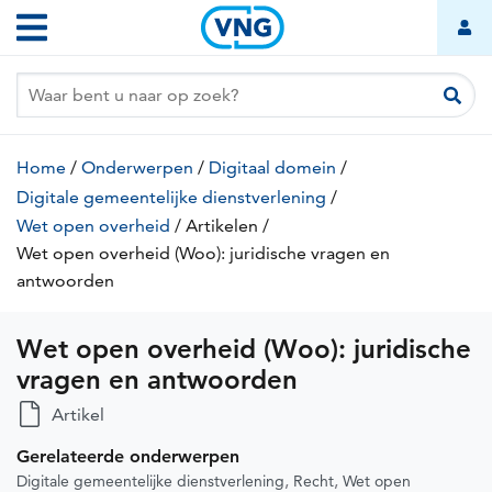
Wet
Overslaan
Hoofdnavigatie
open
en
naar
overheid
de
(Woo):
inhoud
juridische
gaan
Kruimelpad
vragen
Home
/
Onderwerpen
/
Digitaal domein
/
en
Digitale gemeentelijke dienstverlening
/
antwoorden
Wet open overheid
/
Artikelen
(huidige
/
Wet open overheid (Woo): juridische vragen en
pagina)
antwoorden
(huidige
pagina)
Wet open overheid (Woo): juridische
vragen en antwoorden
Artikel
Gerelateerde onderwerpen
Digitale gemeentelijke dienstverlening
Recht
Wet open