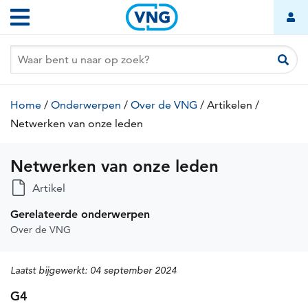
Netwerken
Overslaan
Hoofdnavigatie
van
en
naar
onze
de
leden
inhoud
gaan
Kruimelpad
Home
/
Onderwerpen
/
Over de VNG
/
Artikelen
(huidige
/
pagina)
Netwerken van onze leden
(huidige
pagina)
Netwerken van onze leden
Artikel
Gerelateerde onderwerpen
Over de VNG
Laatst bijgewerkt:
04 september 2024
G4