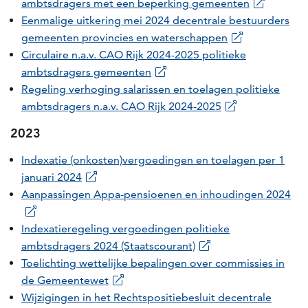
ambtsdragers met een beperking
gemeenten
Eenmalige uitkering mei 2024 decentrale bestuurders
gemeenten provincies en waterschappen
​Circulaire
n.a.v.
CAO Rijk 2024-2025 politieke
ambtsdragers gemeenten
Regeling verhoging salarissen en toelagen politieke
ambtsdragers
n.a.v.
CAO Rijk 2024-2025
2023
Indexatie (onkosten)vergoedingen en toelagen per 1
januari 2024
Aanpassingen Appa-pensioenen en inhoudingen 2024
Indexatieregeling vergoedingen politieke
ambtsdragers 2024 (Staatscourant)
Toelichting wettelijke bepalingen over commissies in
de Gemeentewet
Wijzigingen in het Rechtspositiebesluit decentrale