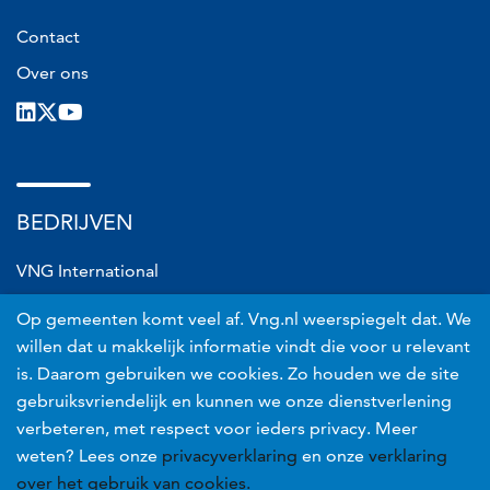
Contact
Over ons
LinkedIn
X
Youtube
BEDRIJVEN
VNG International
VNG Connect
Op gemeenten komt veel af. Vng.nl weerspiegelt dat. We
VNG Realisatie
willen dat u makkelijk informatie vindt die voor u relevant
is. Daarom gebruiken we cookies. Zo houden we de site
VNG Risicobeheer
gebruiksvriendelijk en kunnen we onze dienstverlening
verbeteren, met respect voor ieders privacy. Meer
Voet
Privacyverklaring
weten? Lees onze
privacyverklaring
en onze
verklaring
Proclaimer
over het gebruik van cookies.