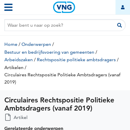
Circulaires
Overslaan
Hoofdnavigatie
Rechtspositie
en
naar
Politieke
de
Ambtsdragers
inhoud
(vanaf
gaan
Kruimelpad
2019)
Home
/
Onderwerpen
/
Bestuur en bedrijfsvoering van gemeenten
/
Arbeidszaken
/
Rechtspositie politieke ambtsdragers
/
Artikelen
(huidige
/
Circulaires Rechtspositie Politieke Ambtsdragers (vanaf
pagina)
2019)
(huidige
pagina)
Circulaires Rechtspositie Politieke
Ambtsdragers (vanaf 2019)
Artikel
Gerelateerde onderwerpen