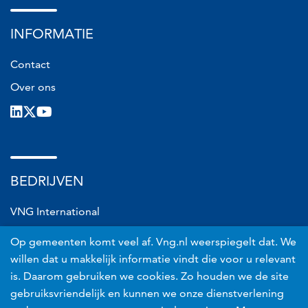
INFORMATIE
Contact
Over ons
LinkedIn
X
Youtube
BEDRIJVEN
VNG International
VNG Connect
Op gemeenten komt veel af. Vng.nl weerspiegelt dat. We
VNG Realisatie
willen dat u makkelijk informatie vindt die voor u relevant
is. Daarom gebruiken we cookies. Zo houden we de site
VNG Risicobeheer
gebruiksvriendelijk en kunnen we onze dienstverlening