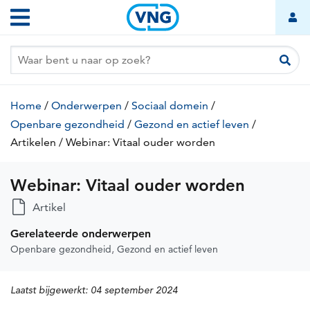
Webinar:
Overslaan
Hoofdnavigatie
Vitaal
en
naar
ouder
de
worden
inhoud
gaan
Kruimelpad
Home
/
Onderwerpen
/
Sociaal domein
/
Openbare gezondheid
/
Gezond en actief leven
/
Artikelen
(huidige
/
Webinar: Vitaal ouder worden
(huidige
pagina)
pagina)
Webinar: Vitaal ouder worden
Artikel
Gerelateerde onderwerpen
Openbare gezondheid
Gezond en actief leven
Laatst bijgewerkt:
04 september 2024