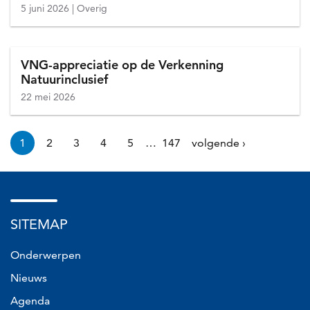
5 juni 2026
Overig
VNG-appreciatie op de Verkenning
Natuurinclusief
22 mei 2026
Paginering
1
2
3
4
5
…
147
volgende ›
Huidige
Pagina
Pagina
Pagina
Pagina
Page
Volgende
pagina
pagina
SITEMAP
Onderwerpen
Nieuws
Agenda