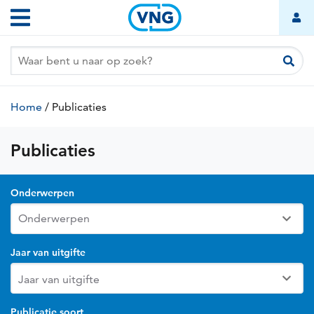
Overslaan
Hoofdnavigatie
en
naar
de
inhoud
gaan
Kruimelpad
Home
/
Publicaties
(huidige
pagina)
Publicaties
Nieuws
Onderwerpen
Jaar van uitgifte
Publicatie soort