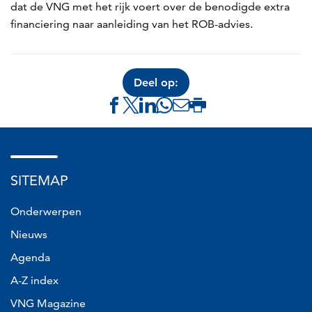
dat de VNG met het rijk voert over de benodigde extra
financiering naar aanleiding van het ROB-advies.
Deel op:
Delen
Delen
Delen
Delen
Delen
Deze
via
via
via
via
via
pagina
Facebook
X
LinkedIn
Whatsapp
e-
afdrukken
(link
(link
(link
(link
mail
SITEMAP
opent
opent
opent
opent
(link
in
in
in
in
opent
Onderwerpen
nieuw
nieuw
nieuw
nieuw
in
Nieuws
venster)
venster)
venster)
venster)
nieuw
Agenda
venster)
A-Z index
VNG Magazine