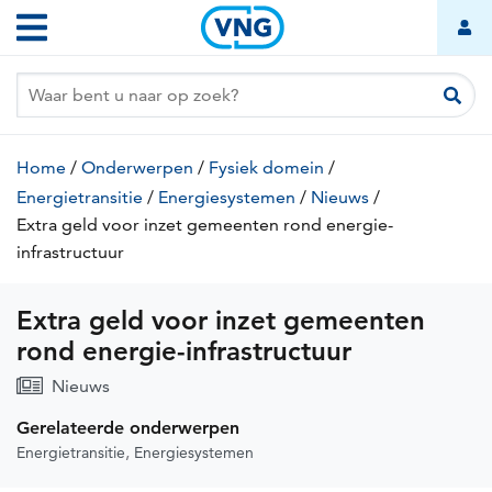
Extra
Overslaan
Hoofdnavigatie
geld
en
naar
voor
de
inzet
inhoud
gemeenten
gaan
Kruimelpad
rond
Home
/
Onderwerpen
/
Fysiek domein
/
energie-
Energietransitie
/
Energiesystemen
/
Nieuws
/
Extra geld voor inzet gemeenten rond energie-
infrastructuur
infrastructuur
(huidige
pagina)
Extra geld voor inzet gemeenten
rond energie-infrastructuur
Nieuws
Gerelateerde onderwerpen
Energietransitie
Energiesystemen