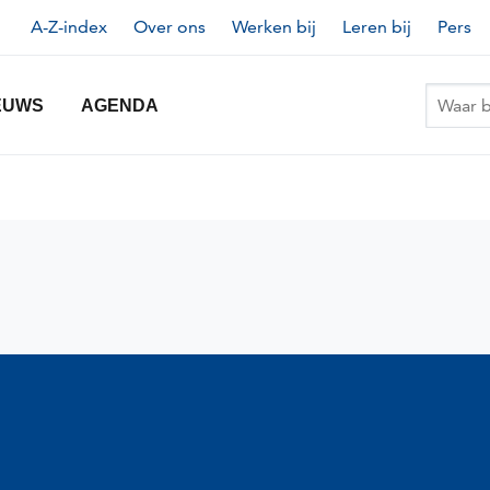
Topnavigatie
A-Z-index
Over ons
Werken bij
Leren bij
Pers
EUWS
AGENDA