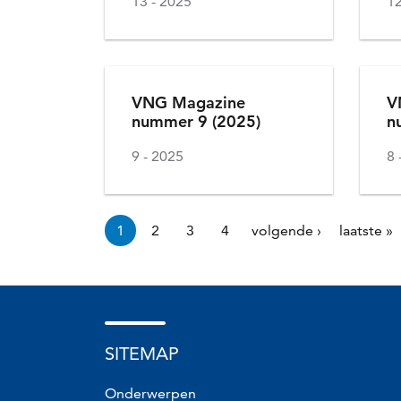
13
2025
1
VNG Magazine
V
nummer 9 (2025)
n
9
2025
8
Paginering
1
2
3
4
volgende ›
laatste »
Huidige
Pagina
Pagina
Pagina
Volgende
Laats
pagina
pagina
pagi
SITEMAP
Onderwerpen