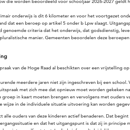
Lpw die worden beoordeeld voor schooljaar 2026-2027 geldt
rimair onderwijs is dit 6 kilometer en voor het voortgezet on
hand dat een beroep op artikel 5 onder b Lpw slaagt. Uitgangs
genoemde criteria dat het onderwijs, dat godsdienstig, leve
 en pluralistische manier. Gemeenten beoordelen deze beroepe
ling
raak van de Hoge Raad al beschikten over een vrijstelling op 
durende meerdere jaren niet zijn ingeschreven bij een school.
 de uitspraak met zich mee dat opnieuw moet worden gekeken
e groep in kaart moeten brengen en vervolgens met ouders van
wijze in de individuele situatie uitvoering kan worden gegev
ct alle ouders van deze kinderen actief benaderen. Dat begin
vergangssituatie en dat het uitgangspunt is dat zij in princi