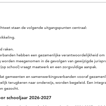
ichtwet staan de volgende uitgangspunten centraal:
wikkeling.
d raken.
rbanden hebben een gezamenlijke verantwoordelijkheid om 
g worden meegenomen in de gevolgen van gewijzigde jurispr
s (op school) vraagt maatwerk en een zorgvuldige aanpak.
t dat gemeenten en samenwerkingsverbanden vooraf gezamenli
gelijk terugkeren naar onderwijs, worden begeleid. Een integr
en gezocht.
or schooljaar 2026-2027