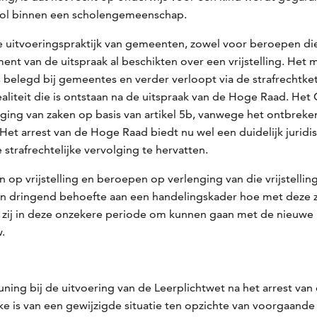
ool binnen een scholengemeenschap.
 uitvoeringspraktijk van gemeenten, zowel voor beroepen di
nt van de uitspraak al beschikten over een vrijstelling. Het 
s belegd bij gemeentes en verder verloopt via de strafrech
aliteit die is ontstaan na de uitspraak van de Hoge Raad. Het
ng van zaken op basis van artikel 5b, vanwege het ontbreken
Het arrest van de Hoge Raad biedt nu wel een duidelijk juridi
strafrechtelijke vervolging te hervatten.
 op vrijstelling en beroepen op verlenging van die vrijstelli
dringend behoefte aan een handelingskader hoe met deze z
 zij in deze onzekere periode om kunnen gaan met de nieuwe
w.
ng bij de uitvoering van de Leerplichtwet na het arrest van 
e is van een gewijzigde situatie ten opzichte van voorgaande 