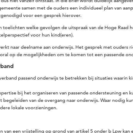
g dus niet vanzelf ontstaat. In die brief wordt duidelijk aange
gemeente samen met de ouders een individueel plan van aanpa
uitgenodigd voor een gesprek hierover.
toelichten welke gevolgen de uitspraak van de Hoge Raad he
elperspectief voor hun kind(eren).
erkt naar deelname aan onderwijs. Het gesprek met ouders ric
vooral op de mogelijkheden om te komen tot een passende on
erband
rband passend onderwijs te betrekken bij situaties waarin kin
rtise bij het organiseren van passende ondersteuning en kun
et begeleiden van de overgang naar onderwijs. Waar nodig k
dere lokale voorzieningen.
n van een vrijstelling op grond van artikel 5 onder b Lpw ka