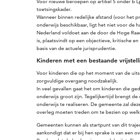
Voor nieuwe beroepen op artikel 5 onder b 
toetsingskader.
Wanneer binnen redelijke afstand (voor het p
onderwijs beschikbaar, ligt het niet voor de 
Nederland voldoet aan de door de Hoge Raad 
is, plaatsvindt op een objectieve, kritische
basis van de actuele jurisprudentie.
Kinderen met een bestaande vrijstel
Voor kinderen die op het moment van de uitsp
zorgvuldige overgang noodzakelijk.
In veel gevallen gaat het om kinderen die ge
onderwijs groot zijn. Tegelijkertijd brengt
onderwijs te realiseren. De gemeente zal dez
overleg moeten treden om te bezien op welke 
Gemeenten kunnen als startpunt van dit traje
aankondigt dat er bij hen sprake is van een o