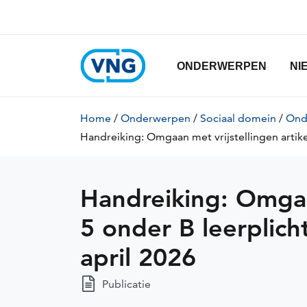
Handreiking:
Overslaan
en
Omgaan
naar
de
Hoofdnavigatie
met
ONDERWERPEN
NI
inhoud
gaan
vrijstellingen
Kruimelpad
Home
/
Onderwerpen
/
Sociaal domein
/
Ond
artikel
Handreiking: Omgaan met vrijstellingen artik
5
onder
Handreiking: Omgaan
B
5 onder B leerplic
leerplichtwet
april 2026
na
Publicatie