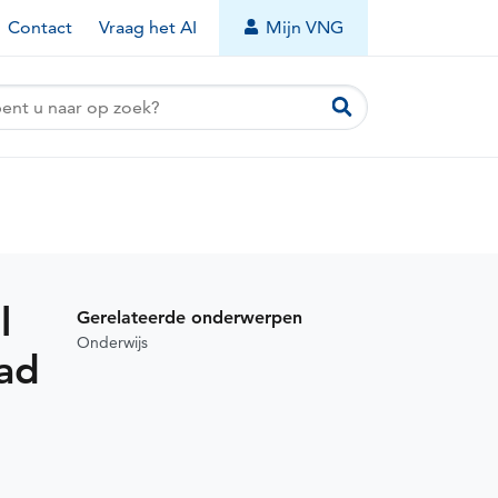
Contact
Vraag het AI
Mijn VNG
huidige
agina)
l
Gerelateerde onderwerpen
Onderwijs
aad