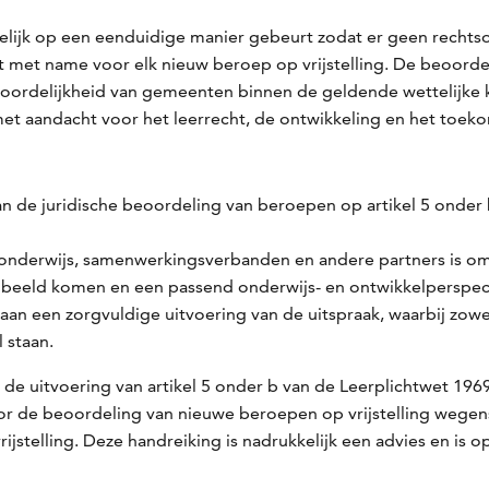
elijk op een eenduidige manier gebeurt zodat er geen recht
 met name voor elk nieuw beroep op vrijstelling. De beoordeli
woordelijkheid van gemeenten binnen de geldende wettelijke k
met aandacht voor het leerrecht, de ontwikkeling en het toek
an de juridische beoordeling van beroepen op artikel 5 onder
nderwijs, samenwerkingsverbanden en andere partners is om 
 beeld komen en een passend onderwijs- en ontwikkelperspect
an een zorgvuldige uitvoering van de uitspraak, waarbij zowe
l staan.
e uitvoering van artikel 5 onder b van de Leerplichtwet 1969
oor de beoordeling van nieuwe beroepen op vrijstelling wegens
rijstelling. Deze handreiking is nadrukkelijk een advies en is 