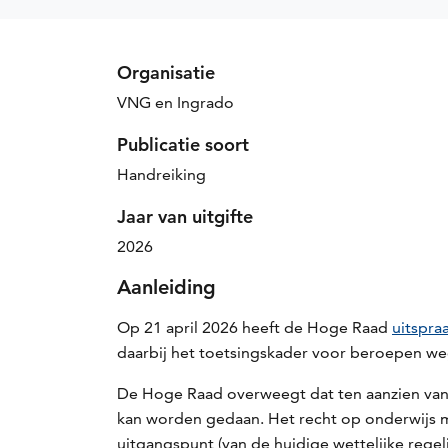
uitspraak
Hoge
Organisatie
Raad
VNG en Ingrado
april
Publicatie soort
2026
Handreiking
Jaar van uitgifte
2026
Aanleiding
Op 21 april 2026 heeft de Hoge Raad
uitspra
daarbij het toetsingskader voor beroepen we
De Hoge Raad overweegt dat ten aanzien van 
kan worden gedaan. Het recht op onderwijs
uitgangspunt (van de huidige wettelijke rege