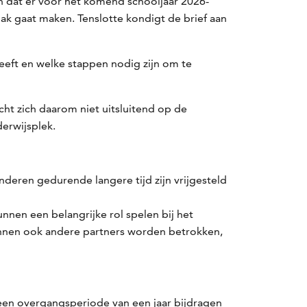
ven dat er voor het komend schooljaar 2026-
k gaat maken. Tenslotte kondigt de brief aan
eft en welke stappen nodig zijn om te
ht zich daarom niet uitsluitend op de
derwijsplek.
deren gedurende langere tijd zijn vrijgesteld
nen een belangrijke rol spelen bij het
unnen ook andere partners worden betrokken,
n een overgangsperiode van een jaar bijdragen