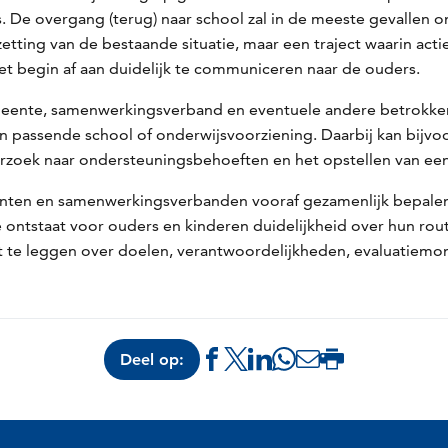
s. De overgang (terug) naar school zal in de meeste gevalle
etting van de bestaande situatie, maar een traject waarin act
het begin af aan duidelijk te communiceren naar de ouders.
nte, samenwerkingsverband en eventuele andere betrokken p
een passende school of onderwijsvoorziening. Daarbij kan bij
zoek naar ondersteuningsbehoeften en het opstellen van een
enten en samenwerkingsverbanden vooraf gezamenlijk bepalen
ntstaat voor ouders en kinderen duidelijkheid over hun rout
t te leggen over doelen, verantwoordelijkheden, evaluati
Deel op:
Delen
Delen
Delen
Delen
Delen
Deze
via
via
via
via
via
pagina
Facebook
X
LinkedIn
Whatsapp
e-
afdrukken