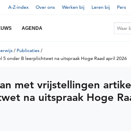
Topnavigatie
A-Z-index
Over ons
Werken bij
Leren bij
Pers
EUWS
AGENDA
erwijs
/
Publicaties
/
el 5 onder B leerplichtwet na uitspraak Hoge Raad april 2026
(
p
 met vrijstellingen artike
htwet na uitspraak Hoge R