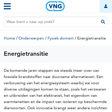
Overslaan
Hoofdnavigatie
en
naar
de
inhoud
gaan
Kruimelpad
Home
/
Onderwerpen
/
Fysiek domein
/
Energietransitie
(hu
pag
Energietransitie
De komende jaren stappen we steeds meer over van
fossiele brandstoffen naar duurzame alternatieven. Een
verbouwing van het energiesysteem waarbij we voor
diverse uitdagingen komen te staan, zoals het verzwaren
en uitbreiden van het elektranet, het eigendom van
warmtenetten en de impact van isoleren op beschermde
diersoorten. Ook innovatie brengt weer andere inzichten