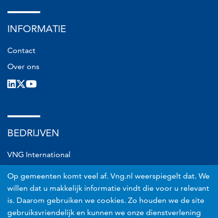
INFORMATIE
Contact
Over ons
LinkedIn
X
Youtube
BEDRIJVEN
VNG International
VNG Connect
Op gemeenten komt veel af. Vng.nl weerspiegelt dat. We
VNG Realisatie
willen dat u makkelijk informatie vindt die voor u relevant
is. Daarom gebruiken we cookies. Zo houden we de site
VNG Risicobeheer
gebruiksvriendelijk en kunnen we onze dienstverlening