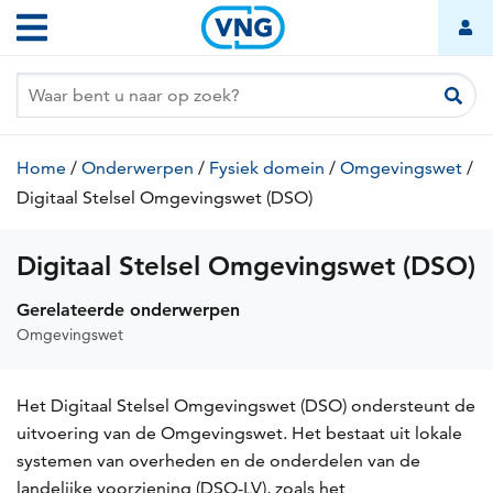
Overslaan
Hoofdnavigatie
en
naar
de
inhoud
gaan
Kruimelpad
Home
/
Onderwerpen
/
Fysiek domein
/
Omgevingswet
/
Digitaal Stelsel Omgevingswet (DSO)
(huidige
pagina)
Digitaal Stelsel Omgevingswet (DSO)
Gerelateerde onderwerpen
Omgevingswet
Het Digitaal Stelsel Omgevingswet (DSO) ondersteunt de
uitvoering van de Omgevingswet. Het bestaat uit lokale
systemen van overheden en de onderdelen van de
landelijke voorziening (DSO-LV), zoals het