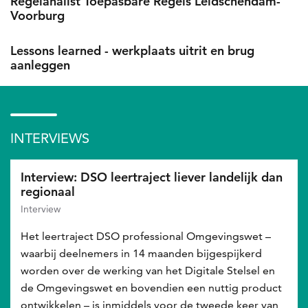
Regelanalist Toepasbare Regels Leidschendam-
Nieuws
Voorburg
Lessons learned - werkplaats uitrit en brug
aanleggen
INTERVIEWS
Nieuws
Interview: DSO leertraject liever landelijk dan
regionaal
Interview
Het leertraject DSO professional Omgevingswet –
waarbij deelnemers in 14 maanden bijgespijkerd
worden over de werking van het Digitale Stelsel en
de Omgevingswet en bovendien een nuttig product
ontwikkelen – is inmiddels voor de tweede keer van