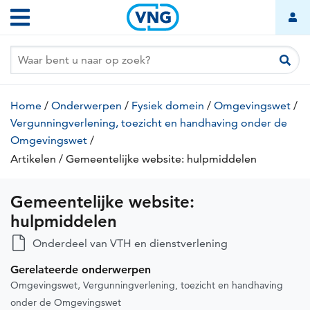
Gemeentelijke
Overslaan
Hoofdnavigatie
website:
en
naar
hulpmiddelen
de
inhoud
gaan
Kruimelpad
Home
/
Onderwerpen
/
Fysiek domein
/
Omgevingswet
/
Vergunningverlening, toezicht en handhaving onder de
Omgevingswet
/
Artikelen
(huidige
/
Gemeentelijke website: hulpmiddelen
(huidige
pagina)
pagina)
Gemeentelijke website:
hulpmiddelen
Onderdeel van VTH en dienstverlening
Gerelateerde onderwerpen
Omgevingswet
Vergunningverlening, toezicht en handhaving
onder de Omgevingswet