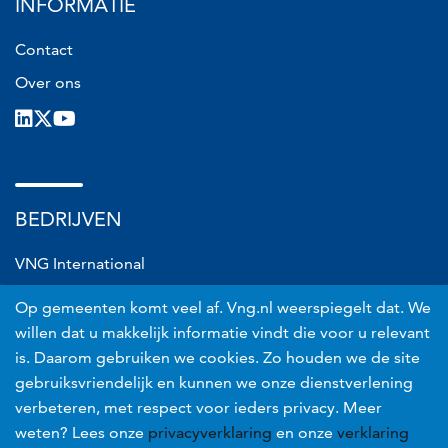
INFORMATIE
Contact
Over ons
LinkedIn
X
Youtube
BEDRIJVEN
VNG International
VNG Connect
Op gemeenten komt veel af. Vng.nl weerspiegelt dat. We
VNG Realisatie
willen dat u makkelijk informatie vindt die voor u relevant
is. Daarom gebruiken we cookies. Zo houden we de site
VNG Risicobeheer
gebruiksvriendelijk en kunnen we onze dienstverlening
verbeteren, met respect voor ieders privacy. Meer
Voet
Privacyverklaring
weten? Lees onze
privacyverklaring
en onze
verklaring
Proclaimer