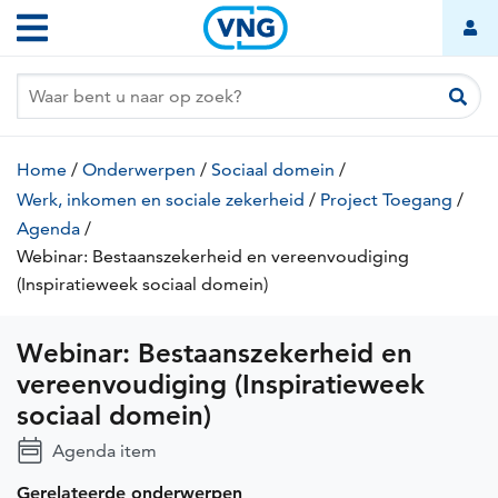
Webinar:
Overslaan
Hoofdnavigatie
Bestaanszekerheid
en
naar
en
de
vereenvoudiging
inhoud
(Inspiratieweek
gaan
Kruimelpad
sociaal
Home
/
Onderwerpen
/
Sociaal domein
/
domein)
Werk, inkomen en sociale zekerheid
/
Project Toegang
/
Agenda
/
Webinar: Bestaanszekerheid en vereenvoudiging
(Inspiratieweek sociaal domein)
(huidige
pagina)
Webinar: Bestaanszekerheid en
vereenvoudiging (Inspiratieweek
sociaal domein)
Agenda item
Gerelateerde onderwerpen